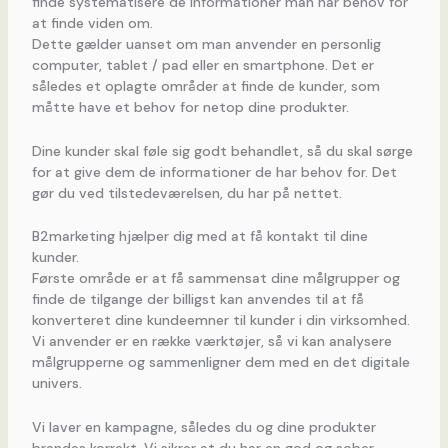
finde systematisere de informationer man har behov for
at finde viden om.
Dette gælder uanset om man anvender en personlig
computer, tablet / pad eller en smartphone. Det er
således et oplagte områder at finde de kunder, som
måtte have et behov for netop dine produkter.
Dine kunder skal føle sig godt behandlet, så du skal sørge
for at give dem de informationer de har behov for. Det
gør du ved tilstedeværelsen, du har på nettet.
B2marketing hjælper dig med at få kontakt til dine
kunder.
Første område er at få sammensat dine målgrupper og
finde de tilgange der billigst kan anvendes til at få
konverteret dine kundeemner til kunder i din virksomhed.
Vi anvender er en række værktøjer, så vi kan analysere
målgrupperne og sammenligner dem med en det digitale
univers.
Vi laver en kampagne, således du og dine produkter
brandes korrekt. Vi sikrer at du har en god og sober