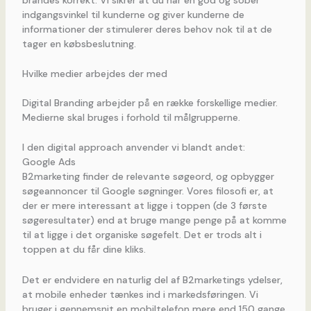
indgangsvinkel til kunderne og giver kunderne de
informationer der stimulerer deres behov nok til at de
tager en købsbeslutning.
Hvilke medier arbejdes der med
Digital Branding arbejder på en række forskellige medier.
Medierne skal bruges i forhold til målgrupperne.
I den digital approach anvender vi blandt andet:
Google Ads
B2marketing finder de relevante søgeord, og opbygger
søgeannoncer til Google søgninger. Vores filosofi er, at
der er mere interessant at ligge i toppen (de 3 første
søgeresultater) end at bruge mange penge på at komme
til at ligge i det organiske søgefelt. Det er trods alt i
toppen at du får dine kliks.
Det er endvidere en naturlig del af B2marketings ydelser,
at mobile enheder tænkes ind i markedsføringen. Vi
bruger i gennemsnit en mobiltelefon mere end 150 gange