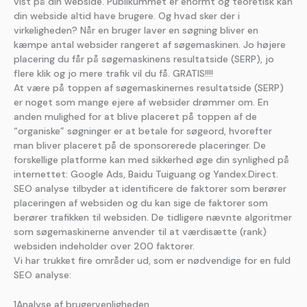
vist på din webside. Publikummet er enormt og teoretisk kan
din webside altid have brugere. Og hvad sker der i
virkeligheden? Når en bruger laver en søgning bliver en
kæmpe antal websider rangeret af søgemaskinen. Jo højere
placering du får på søgemaskinens resultatside (SERP), jo
flere klik og jo mere trafik vil du få. GRATIS!!!!
At være på toppen af søgemaskinernes resultatside (SERP)
er noget som mange ejere af websider drømmer om. En
anden mulighed for at blive placeret på toppen af de
“organiske” søgninger er at betale for søgeord, hvorefter
man bliver placeret på de sponsorerede placeringer. De
forskellige platforme kan med sikkerhed øge din synlighed på
internettet: Google Ads, Baidu Tuiguang og Yandex.Direct.
SEO analyse tilbyder at identificere de faktorer som berører
placeringen af websiden og du kan sige de faktorer som
berører trafikken til websiden. De tidligere nævnte algoritmer
som søgemaskinerne anvender til at værdisætte (rank)
websiden indeholder over 200 faktorer.
Vi har trukket fire områder ud, som er nødvendige for en fuld
SEO analyse:
1Analyse af brugervenligheden