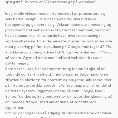
spørgsmål: hvorfor er SEO nødvendigt på websider?
Idag er alle virksomheder interesseret I at præsentere sig
selv bedst muligt – business websider skal tiltrække
besøgende og generere salg. Virksomhedens annoncering og
promovering af websiden er knyttet fast sammen, så for at
have succes, skal din webside have øverste placering i
søgeresultaterne. Et af de seneste studier har vist at en side
med placering på førstepladsen på Google modtager 32.5%
af klikkene og andenpladsen 17,6%, og tredjepladsen 11,4% og
så videre. Og med mere end 1 milliard websider betyder
dette meget.
Som et resultat, har internettet brug for værktøjer til at
forbinde content (indhold) med brugerne. Søgemaskinerne
tilbyder en platform for content og brugerne. Alle ressourcer
på internettet er ikke spredt i vild forvirring, men er en del af
et fælles system. Søgemaskinerne, så som Google, Baidu,
Yahoo, Yandex og Bing bestemmer din websides placering på
en “succes trappe” med anvendelse af sofistikerede
algoritmer.
Enhver der søger kan få adgang til informationerne der bliver