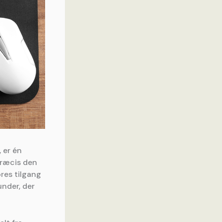
 er én
præcis den
res tilgang
under, der