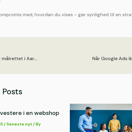
kompromis med, hvordan du vises – gør synlighed til en stra
Gør annoncering målrettet i Aarhus-området
 Posts
nvestere i en webshop
25
/
Seneste nyt
/ By