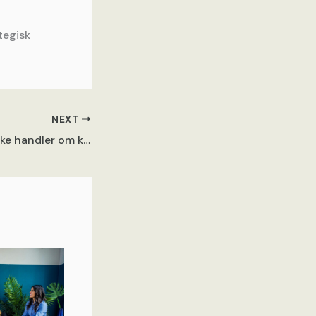
tegisk
NEXT
Når Google Ads ikke handler om klik, men om at ramme beslutningstagere