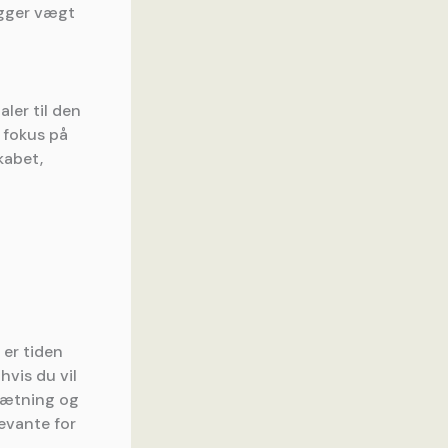
ægger vægt
ler til den
d fokus på
kabet,
 er tiden
hvis du vil
psætning og
levante for