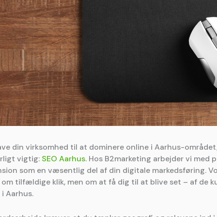
ave din virksomhed til at dominere online i Aarhus-området,
ligt vigtig:
SEO Aarhus
. Hos B2marketing arbejder vi med 
nsion som en væsentlig del af din digitale markedsføring. Vo
 om tilfældige klik, men om at få dig til at blive set – af de k
 i Aarhus.