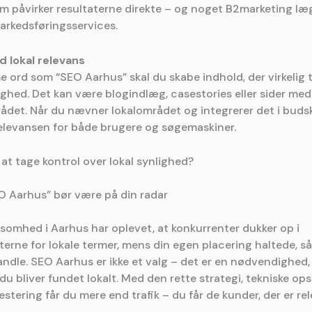
om påvirker resultaterne direkte – og noget B2marketing l
arkedsførings­services.
 lokal relevans
 ord som “SEO Aarhus” skal du skabe indhold, der virkelig ta
lighed. Det kan være blog­indlæg, case­stories eller sider me
det. Når du nævner lokal­området og integrerer det i buds
relevansen for både brugere og søgemaskiner.
il at tage kontrol over lokal synlighed?
O Aarhus” bør være på din radar
ksomhed i Aarhus har oplevet, at konkurrenter dukker op i
erne for lokale termer, mens din egen placering haltede, så
handle. SEO Aarhus er ikke et valg – det er en nødvendighed, 
t du bliver fundet lokal­t. Med den rette strategi, tekniske o
stering får du mere end trafik – du får de kunder, der er re
.