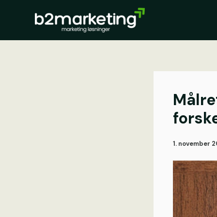
Gå
til
indholdet
Målre
forsk
1. november 