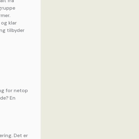
alt fra
lgruppe
rmer.
 og klar
ng tilbyder
ing for netop
 de? En
ering. Det er