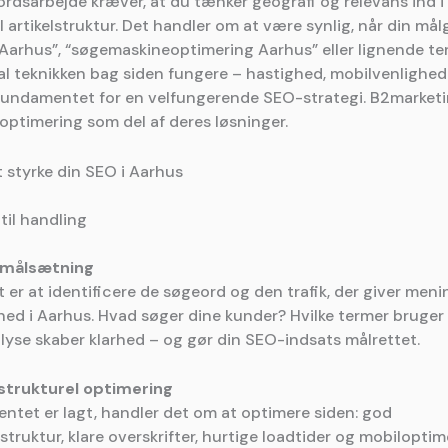
rdsarbejde kræver, at du tænker geografi og relevans ind i 
til artikel­struktur. Det handler om at være synlig, når din må
Aarhus”, “søgemaskine­optimering Aarhus” eller lignende te
al teknikken bag siden fungere – hastighed, mobilvenlighed
 fundamentet for en velfungerende SEO-strategi. B2marketi
ptimering som del af deres løsninger.
 at styrke din SEO i Aarhus
 til handling
 målsætning
t er at identificere de søgeord og den trafik, der giver men
hed i Aarhus. Hvad søger dine kunder? Hvilke termer bruger
lyse skaber klarhed – og gør din SEO-indsats målrettet.
strukturel optimering
ntet er lagt, handler det om at optimere siden: god
ruktur, klare overskrifter, hurtige load­tider og mobiloptim