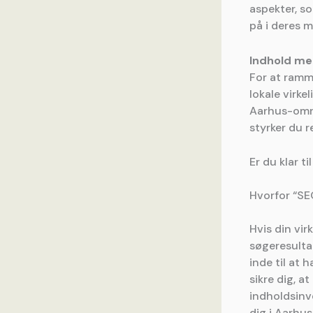
aspekter, s
på i deres m
Indhold med
For at ramme
lokale virke
Aarhus-områ
styrker du 
Er du klar t
Hvorfor “SE
Hvis din vir
søgeresultat
inde til at 
sikre dig, a
indholdsinve
dig i Aarhus