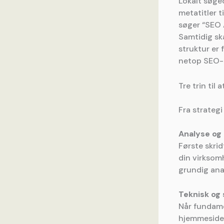
Lokalt søgeo
meta­titler 
søger “SEO 
Samtidig sk
struktur er
netop SEO-o
Tre trin til
Fra strategi
Analyse og
Første skrid
din virksom
grundig ana
Teknisk og 
Når fundame
hjemmesidest