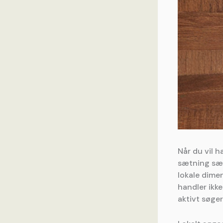
Når du vil h
sætning sær
lokale dime
handler ikke
aktivt søger